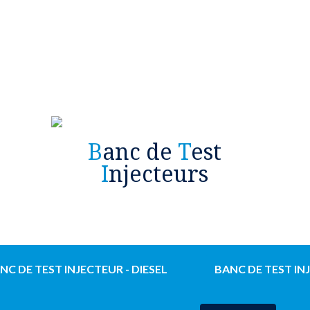
B
anc de
T
est
I
njecteurs
NC DE TEST INJECTEUR - DIESEL
BANC DE TEST IN